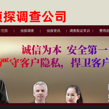
务范围
侦探调查
侦探资讯
调查取证常识
费用