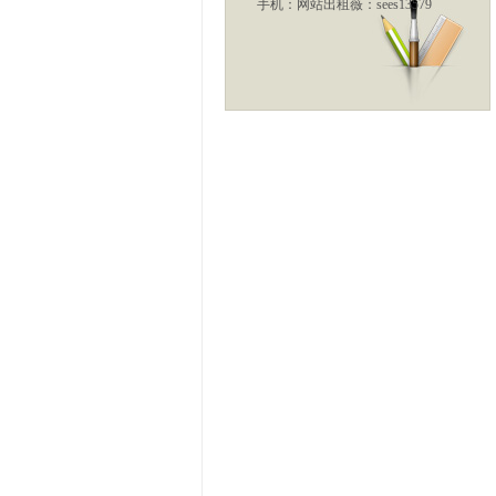
手机：
网站出租薇：sees13579