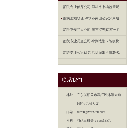
韶关专业侦探公司-深圳市市场监管局召开2021年年中执法检查
韶关重婚取证-深圳市南山公安分局通报8起P2P平台案件
韶关正规寻人公司-渡窗深夜|两家公司涉嫌集资诈骗近50亿元，
韶关专业调查公司-拿到模型卡能赚快钱吗？龙华警方打掉两家涉嫌
韶关专业私家侦探-深圳派出所前20名警员：从事刑侦工作时间最
联系我们
地址：
广东省韶关市武江区沐溪大道
168号莞韶大厦
邮箱：
admin@youweb.com
座机：
网站出租薇：sees13579