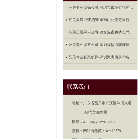
韶关专业侦探公司-深圳市市场监管局召开2021年年中执法检查
韶关重婚取证-深圳市南山公安分局通报8起P2P平台案件
韶关正规寻人公司-渡窗深夜|两家公司涉嫌集资诈骗近50亿元，
韶关专业调查公司-拿到模型卡能赚快钱吗？龙华警方打掉两家涉嫌
韶关专业私家侦探-深圳派出所前20名警员：从事刑侦工作时间最
联系我们
地址：
广东省韶关市武江区沐溪大道
168号莞韶大厦
邮箱：
admin@youweb.com
座机：
网站出租薇：sees13579