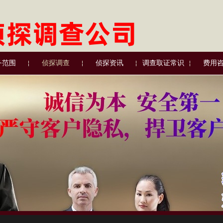
务范围
侦探调查
侦探资讯
调查取证常识
费用