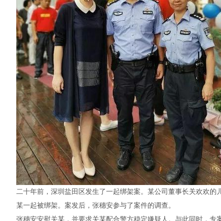
二十年前，深圳盐田区发生了一起绑架案。某公司董事长关欢欢的
某一起被绑架。案发后，张穗安参与了案件的调查。
张穗安安慰关某，并要求关某配合警方稳定嫌疑人。与此同时，专