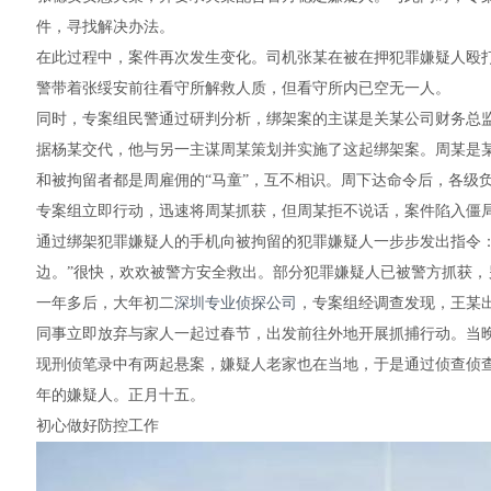
件，寻找解决办法。
在此过程中，案件再次发生变化。司机张某在被在押犯罪嫌疑人殴
警带着张绥安前往看守所解救人质，但看守所内已空无一人。
同时，专案组民警通过研判分析，绑架案的主谋是关某公司财务总
据杨某交代，他与另一主谋周某策划并实施了这起绑架案。周某是某
和被拘留者都是周雇佣的“马童”，互不相识。周下达命令后，各级
专案组立即行动，迅速将周某抓获，但周某拒不说话，案件陷入僵
通过绑架犯罪嫌疑人的手机向被拘留的犯罪嫌疑人一步步发出指令：
边。”很快，欢欢被警方安全救出。部分犯罪嫌疑人已被警方抓获，
一年多后，大年初二
深圳专业侦探公司
，专案组经调查发现，王某
同事立即放弃与家人一起过春节，出发前往外地开展抓捕行动。当
现刑侦笔录中有两起悬案，嫌疑人老家也在当地，于是通过侦查侦
年的嫌疑人。正月十五。
初心做好防控工作