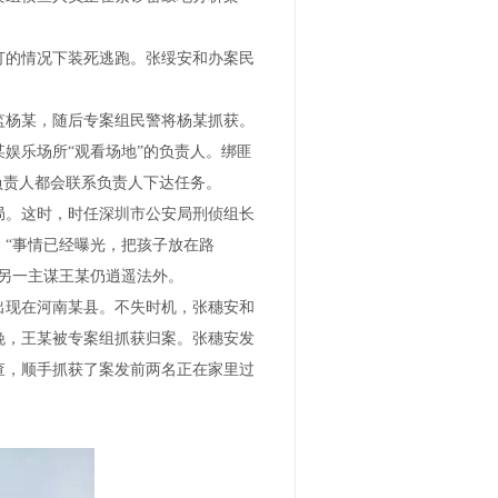
打的情况下装死逃跑。张绥安和办案民
监杨某，随后专案组民警将杨某抓获。
娱乐场所“观看场地”的负责人。绑匪
负责人都会联系负责人下达任务。
局。这时，时任深圳市公安局刑侦组长
“事情已经曝光，把孩子放在路
另一主谋王某仍逍遥法外。
出现在河南某县。不失时机，张穗安和
晚，王某被专案组抓获归案。张穗安发
查，顺手抓获了案发前两名正在家里过