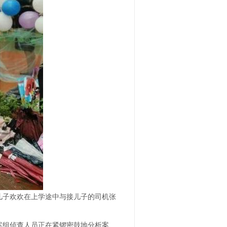
儿子欢欢在上学途中与接儿子的司机张
案组侦查人员正在紧锣密鼓地分析案