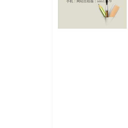
手机：
网站出租薇：sees13579